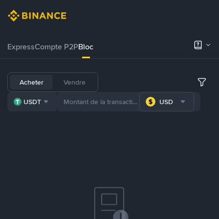
Express
Compte P2P
Bloc
Acheter
Vendre
USDT
USD