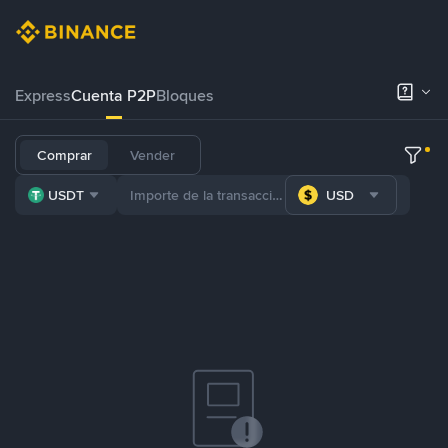
Express
Cuenta P2P
Bloques
Comprar
Vender
USDT
USD