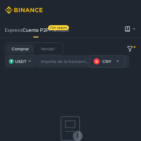
Con seguro
Express
Cuenta P2P
Prémium
Comprar
Vender
USDT
CNY