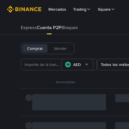
Mercados
Trading
Square
Express
Cuenta P2P
Bloques
Comprar
Vender
AED
Todos los méto
Anunciantes