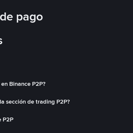
 de pago
s
l en Binance P2P?
a sección de trading P2P?
e P2P