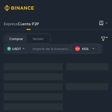
Express
Cuenta P2P
Comprar
Vender
USDT
KGS