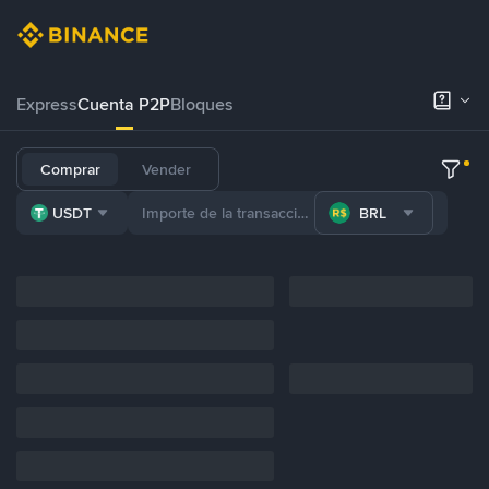
Express
Cuenta P2P
Bloques
Comprar
Vender
USDT
BRL