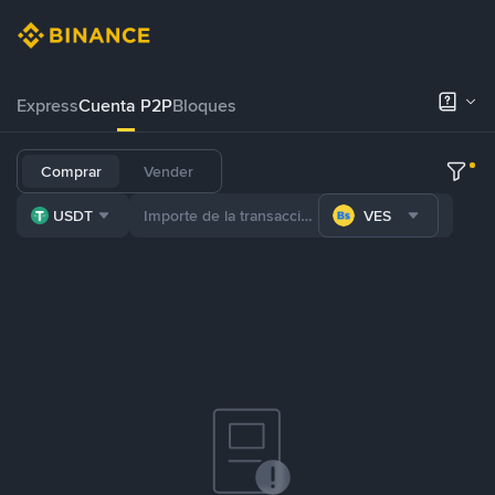
Express
Cuenta P2P
Bloques
Comprar
Vender
USDT
VES