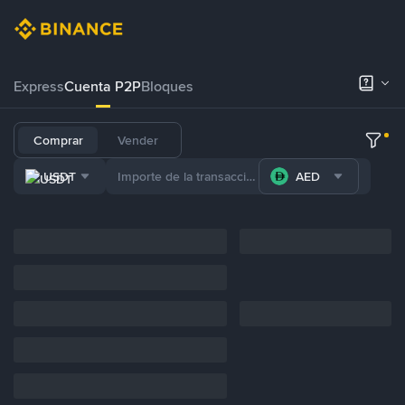
Express
Cuenta P2P
Bloques
Comprar
Vender
USDT
AED