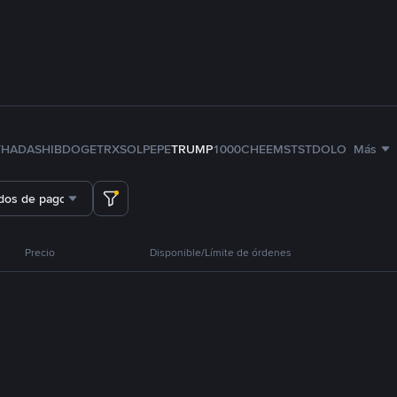
TH
ADA
SHIB
DOGE
TRX
SOL
PEPE
TRUMP
1000CHEEMS
TST
DOLO
Más
dos de pago
Precio
Disponible/Límite de órdenes