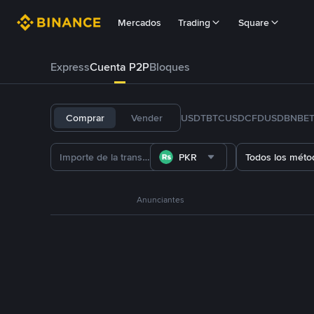
Mercados
Trading
Square
Express
Cuenta P2P
Bloques
Comprar
Vender
USDT
BTC
USDC
FDUSD
BNB
E
PKR
Todos los méto
Anunciantes