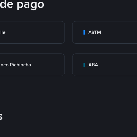
 de pago
lle
AirTM
nco Pichincha
ABA
s