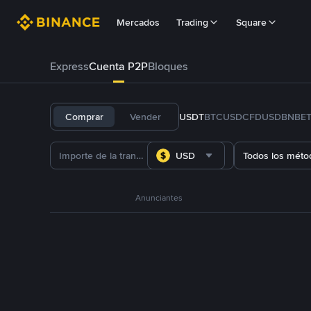
Mercados
Trading
Square
Express
Cuenta P2P
Bloques
Comprar
Vender
USDT
BTC
USDC
FDUSD
BNB
E
USD
Todos los méto
Anunciantes