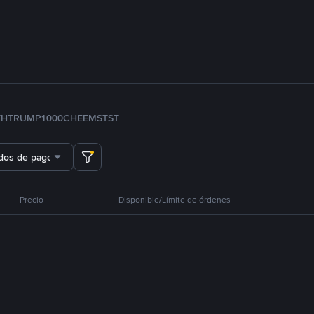
TH
TRUMP
1000CHEEMS
TST
dos de pago
Precio
Disponible/Límite de órdenes