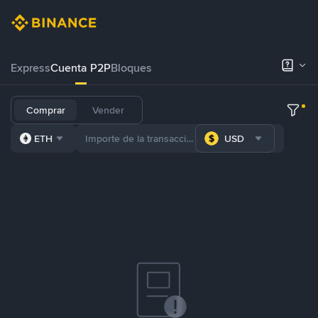
Express
Cuenta P2P
Bloques
Comprar
Vender
ETH
USD