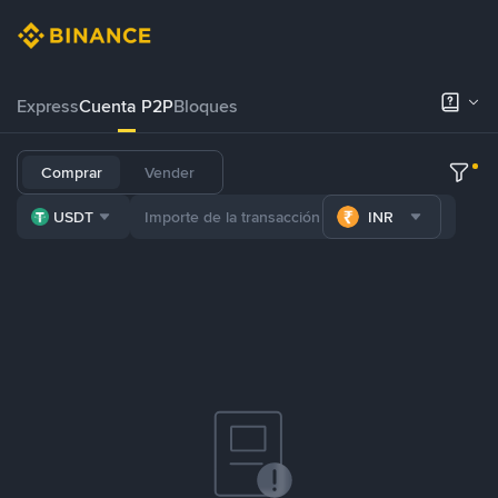
Express
Cuenta P2P
Bloques
Comprar
Vender
USDT
INR