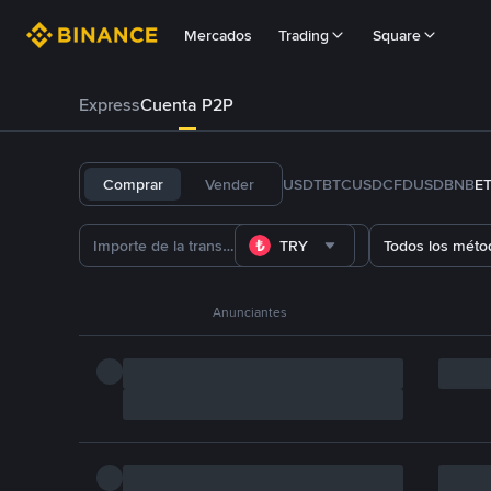
Mercados
Trading
Square
Express
Cuenta P2P
Comprar
Vender
USDT
BTC
USDC
FDUSD
BNB
E
TRY
Todos los méto
Anunciantes