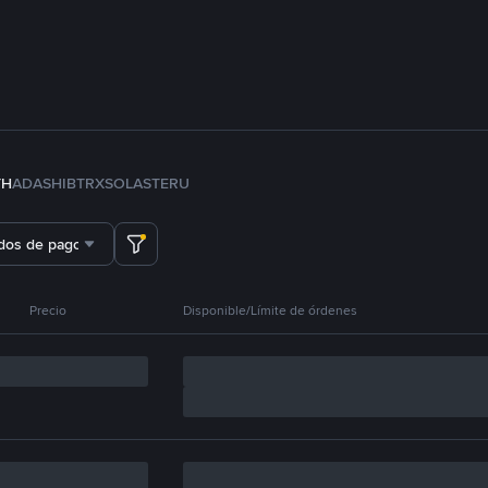
TH
ADA
SHIB
TRX
SOL
ASTER
U
dos de pago
Precio
Disponible/Límite de órdenes