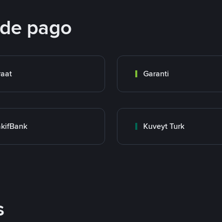
 de pago
raat
Garanti
kifBank
Kuveyt Turk
s