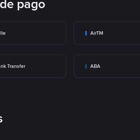
 de pago
lle
AirTM
nk Transfer
ABA
s