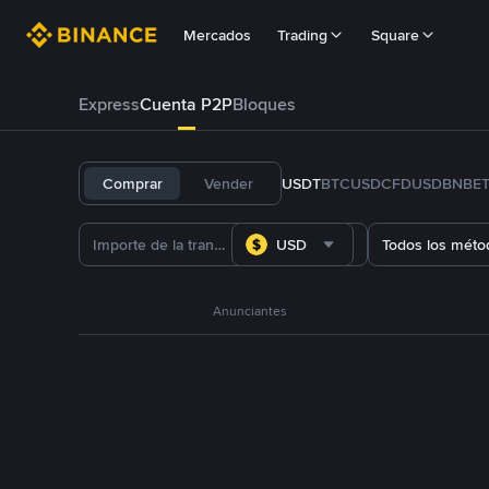
Mercados
Trading
Square
Express
Cuenta P2P
Bloques
Comprar
Vender
USDT
BTC
USDC
FDUSD
BNB
E
USD
Todos los méto
Anunciantes