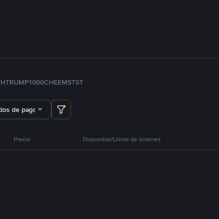
TH
TRUMP
1000CHEEMS
TST
dos de pago
Precio
Disponible/Límite de órdenes