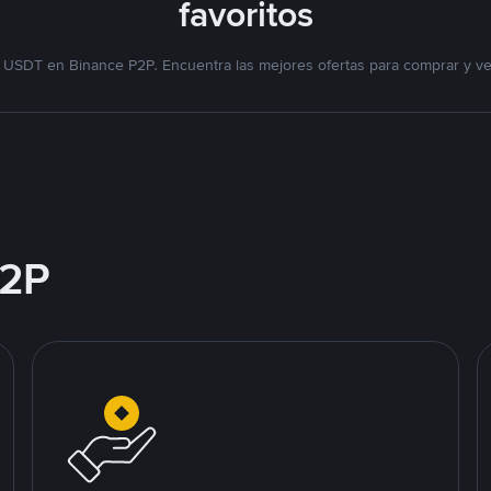
favoritos
 USDT en Binance P2P. Encuentra las mejores ofertas para comprar y v
2P