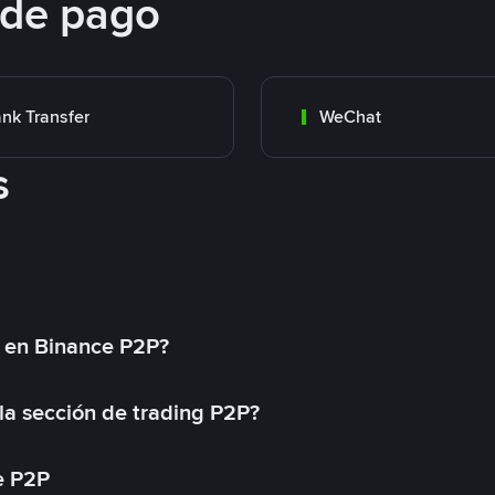
 de pago
nk Transfer
WeChat
s
l en Binance P2P?
a sección de trading P2P?
e P2P