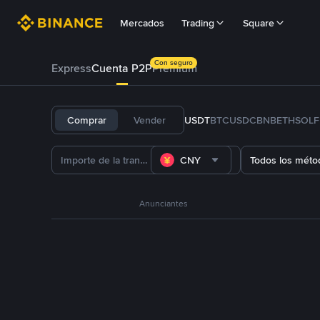
Mercados
Trading
Square
Con seguro
Express
Cuenta P2P
Prémium
Comprar
Vender
USDT
BTC
USDC
BNB
ETH
SOL
CNY
Todos los méto
Anunciantes