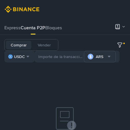
Express
Cuenta P2P
Bloques
Comprar
Vender
USDC
ARS