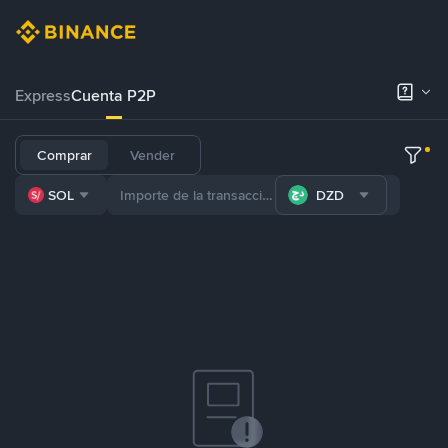
Express
Cuenta P2P
Comprar
Vender
SOL
DZD