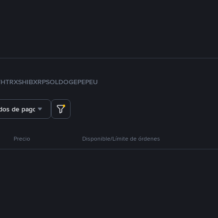
TH
TRX
SHIB
XRP
SOL
DOGE
PEPE
U
dos de pago
Precio
Disponible/Límite de órdenes