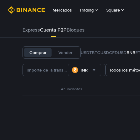
Mercados
Trading
Square
Express
Cuenta P2P
Bloques
Comprar
Vender
USDT
BTC
USDC
FDUSD
BNB
E
INR
Todos los méto
Anunciantes