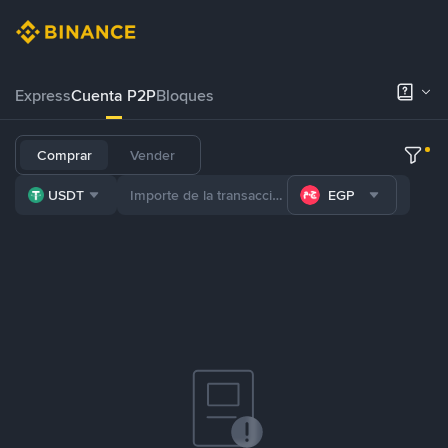
Express
Cuenta P2P
Bloques
Comprar
Vender
USDT
EGP