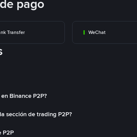
 de pago
nk Transfer
WeChat
s
l en Binance P2P?
a sección de trading P2P?
e P2P