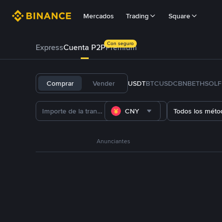
Mercados
Trading
Square
Con seguro
Express
Cuenta P2P
Prémium
Comprar
Vender
USDT
BTC
USDC
BNB
ETH
SOL
CNY
Todos los méto
Anunciantes