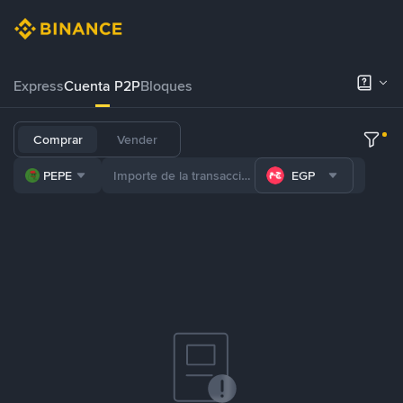
Express
Cuenta P2P
Bloques
Comprar
Vender
PEPE
EGP