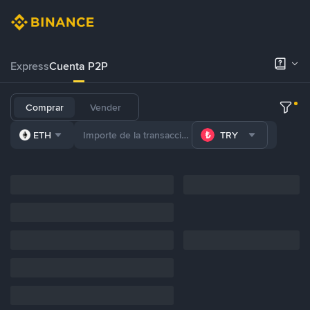
Express
Cuenta P2P
Comprar
Vender
ETH
TRY