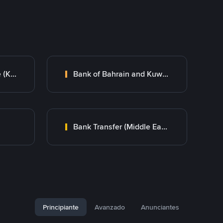
Kuwait Finance House (KFH)
Bank of Bahrain and Kuwait B.S.C.
Bank Transfer (Middle East)
Principiante
Avanzado
Anunciantes