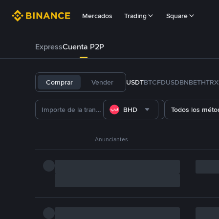
Mercados
Trading
Square
Express
Cuenta P2P
Comprar
Vender
USDT
BTC
FDUSD
BNB
ETH
TRX
BHD
Todos los méto
Anunciantes