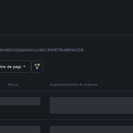
SHIB
DOGE
ADA
SOL
USDC
PEPE
TRUMP
ASTER
dos de pago
Precio
Disponible/Límite de órdenes