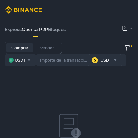
Express
Cuenta P2P
Bloques
Comprar
Vender
USDT
USD