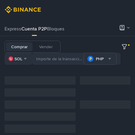
Express
Cuenta P2P
Bloques
Comprar
Vender
SOL
PHP