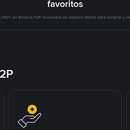
favoritos
 USDT en Binance P2P. Encuentra las mejores ofertas para comprar y v
2P