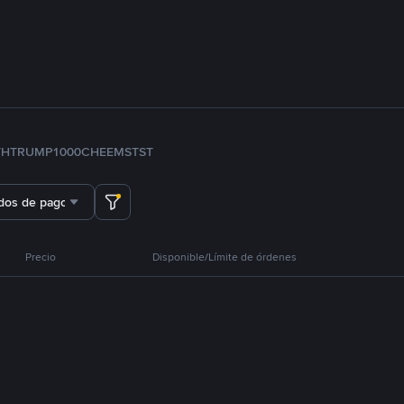
TH
TRUMP
1000CHEEMS
TST
dos de pago
Precio
Disponible/Límite de órdenes