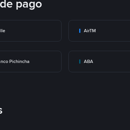
 de pago
lle
AirTM
nco Pichincha
ABA
s