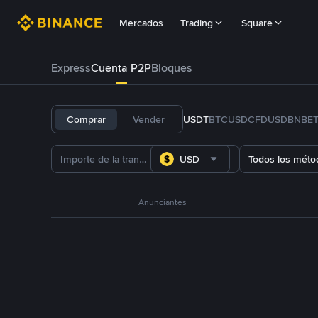
Mercados
Trading
Square
Express
Cuenta P2P
Bloques
Comprar
Vender
USDT
BTC
USDC
FDUSD
BNB
E
USD
Todos los méto
Anunciantes