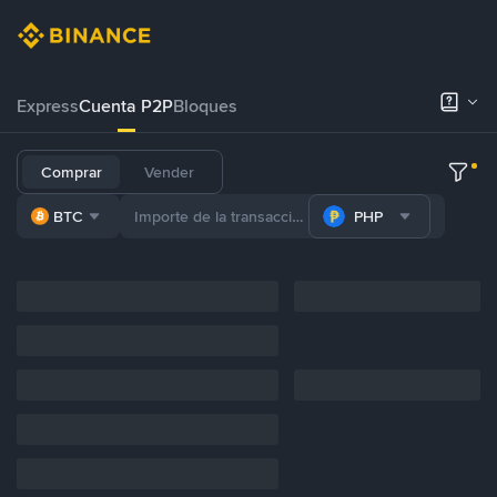
Express
Cuenta P2P
Bloques
Comprar
Vender
BTC
PHP