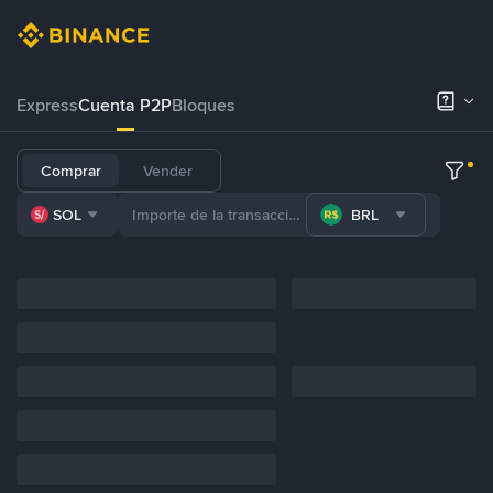
Express
Cuenta P2P
Bloques
Comprar
Vender
SOL
BRL