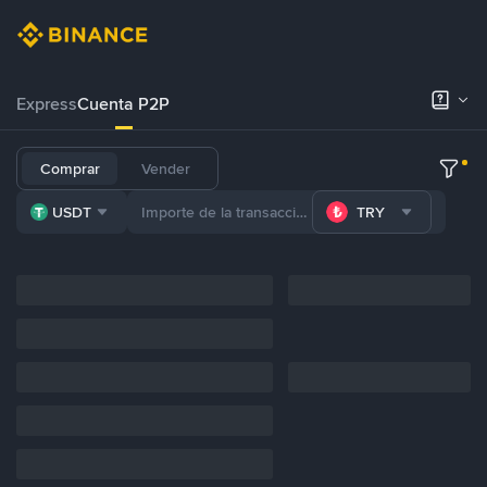
Express
Cuenta P2P
Comprar
Vender
USDT
TRY