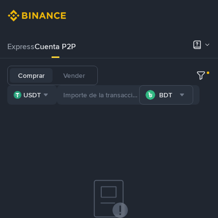
Express
Cuenta P2P
Comprar
Vender
USDT
BDT