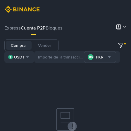
Express
Cuenta P2P
Bloques
Comprar
Vender
USDT
PKR