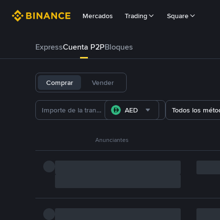
Mercados
Trading
Square
Express
Cuenta P2P
Bloques
Comprar
Vender
AED
Todos los méto
Anunciantes