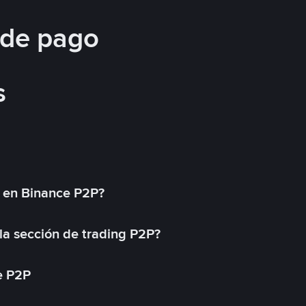
 de pago
s
l en Binance P2P?
a sección de trading P2P?
e P2P