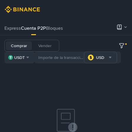
Express
Cuenta P2P
Bloques
Comprar
Vender
USDT
USD