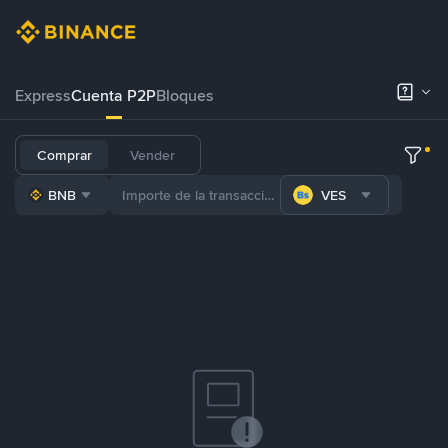
Express
Cuenta P2P
Bloques
Comprar
Vender
BNB
VES