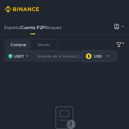
Express
Cuenta P2P
Bloques
Comprar
Vender
USDT
USD