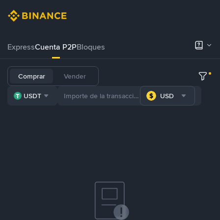
Express
Cuenta P2P
Bloques
Comprar
Vender
USDT
USD