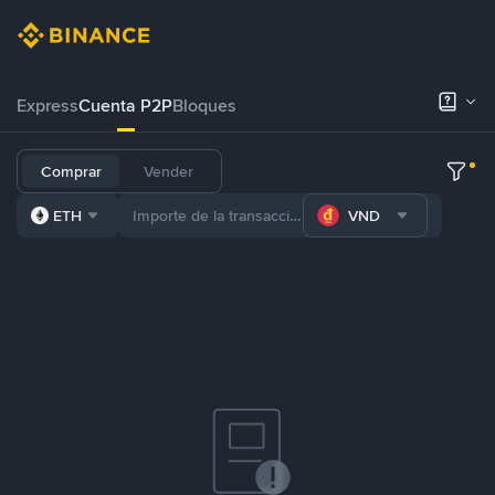
Express
Cuenta P2P
Bloques
Comprar
Vender
ETH
VND