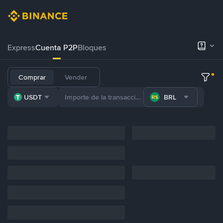
Express
Cuenta P2P
Bloques
Comprar
Vender
USDT
BRL