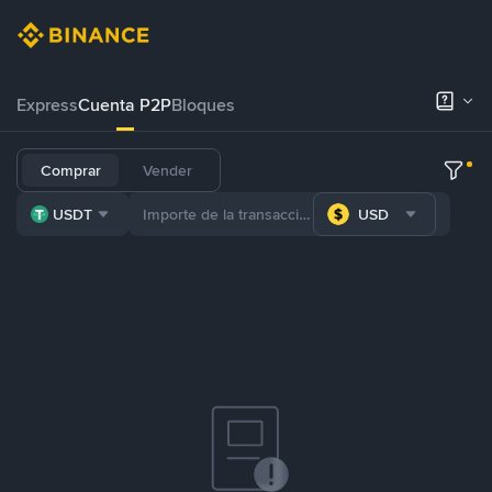
Express
Cuenta P2P
Bloques
Comprar
Vender
USDT
USD