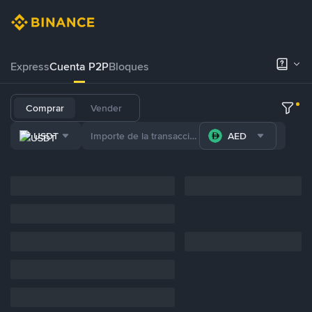
Express
Cuenta P2P
Bloques
Comprar
Vender
USDT
AED