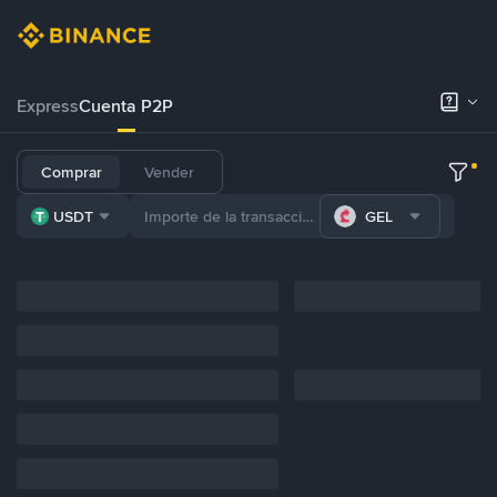
Express
Cuenta P2P
Comprar
Vender
USDT
GEL