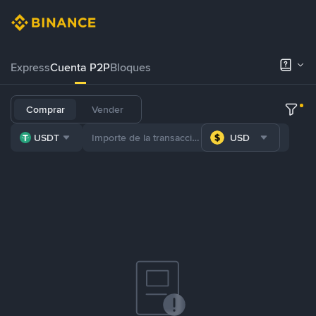
Express
Cuenta P2P
Bloques
Comprar
Vender
USDT
USD