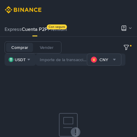
Con seguro
Express
Cuenta P2P
Prémium
Comprar
Vender
USDT
CNY