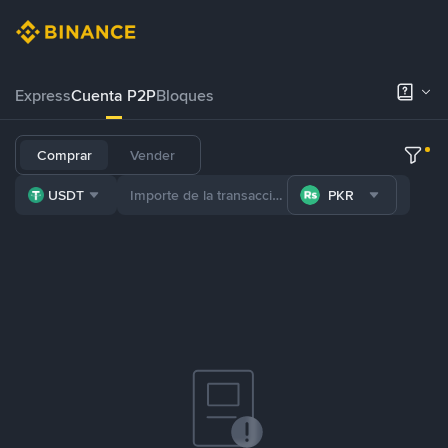
Express
Cuenta P2P
Bloques
Comprar
Vender
USDT
PKR