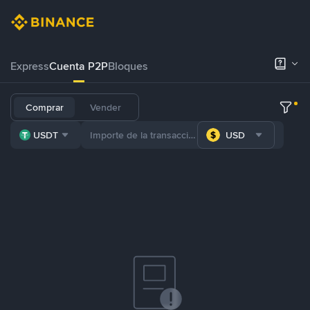
Express
Cuenta P2P
Bloques
Comprar
Vender
USDT
USD