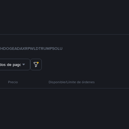
TH
DOGE
ADA
XRP
WLD
TRUMP
SOL
U
dos de pago
Precio
Disponible/Límite de órdenes