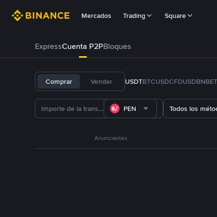
Mercados
Trading
Square
Express
Cuenta P2P
Bloques
Comprar
Vender
USDT
BTC
USDC
FDUSD
BNB
E
PEN
Todos los méto
Anunciantes