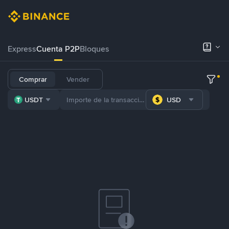
Express
Cuenta P2P
Bloques
Comprar
Vender
USDT
USD