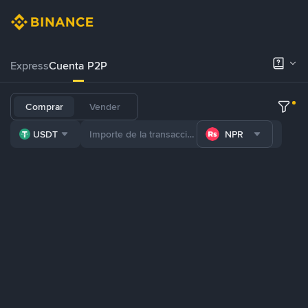
Express
Cuenta P2P
Comprar
Vender
USDT
NPR