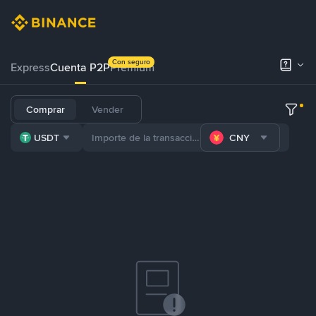
Con seguro
Express
Cuenta P2P
Prémium
Comprar
Vender
USDT
CNY