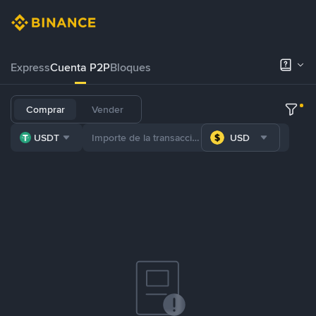
Express
Cuenta P2P
Bloques
Comprar
Vender
USDT
USD